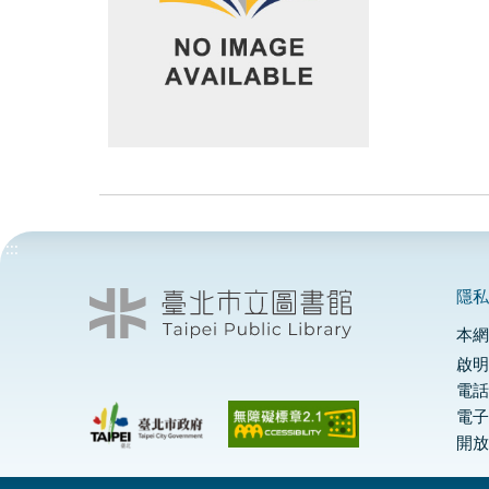
:::
隱
本
啟明
電話
電
開放