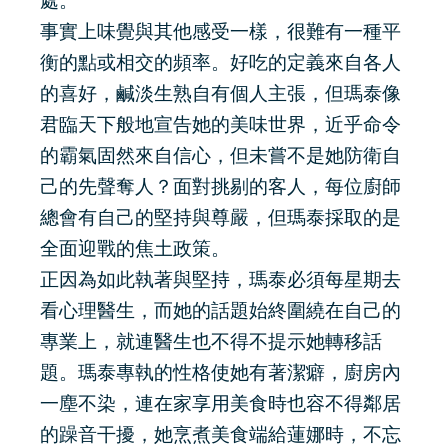
處。
事實上味覺與其他感受一樣，很難有一種平
衡的點或相交的頻率。好吃的定義來自各人
的喜好，鹹淡生熟自有個人主張，但瑪泰像
君臨天下般地宣告她的美味世界，近乎命令
的霸氣固然來自信心，但未嘗不是她防衛自
己的先聲奪人？面對挑剔的客人，每位廚師
總會有自己的堅持與尊嚴，但瑪泰採取的是
全面迎戰的焦土政策。
正因為如此執著與堅持，瑪泰必須每星期去
看心理醫生，而她的話題始終圍繞在自己的
專業上，就連醫生也不得不提示她轉移話
題。瑪泰專執的性格使她有著潔癖，廚房內
一塵不染，連在家享用美食時也容不得鄰居
的躁音干擾，她烹煮美食端給蓮娜時，不忘