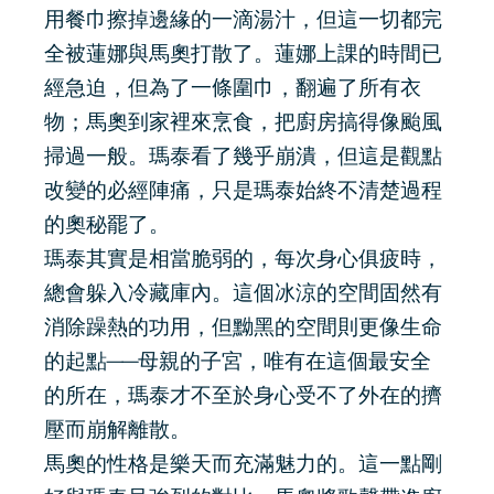
用餐巾擦掉邊緣的一滴湯汁，但這一切都完
全被蓮娜與馬奧打散了。蓮娜上課的時間已
經急迫，但為了一條圍巾，翻遍了所有衣
物；馬奧到家裡來烹食，把廚房搞得像颱風
掃過一般。瑪泰看了幾乎崩潰，但這是觀點
改變的必經陣痛，只是瑪泰始終不清楚過程
的奧秘罷了。
瑪泰其實是相當脆弱的，每次身心俱疲時，
總會躲入冷藏庫內。這個冰涼的空間固然有
消除躁熱的功用，但黝黑的空間則更像生命
的起點──母親的子宮，唯有在這個最安全
的所在，瑪泰才不至於身心受不了外在的擠
壓而崩解離散。
馬奧的性格是樂天而充滿魅力的。這一點剛