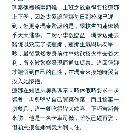
瑪泰像蠟燭兩頭燒，上班之餘還得要接蓮娜
上下學，因為太累讓蓮娜每日到校都已遲
到，但更令瑪泰驚訝的是，學校告知蓮娜幾
乎天天逃學。二廚小李欲臨盆，瑪泰送她去
醫院以致忘了接蓮娜，蓮娜生氣與瑪泰爭
吵，最後竟然隻身前往車站欲搭火車去義大
利，所幸被警察發現而通知瑪泰。這回蓮娜
才體悟到自己的任性，在瑪泰來接她時哭著
投入她懷抱。
蓮娜在知道馬奧與瑪泰同時休假時要求一起
聚餐。馬奧堅持自己買菜作菜，而且捨棄一
切餐具，這一餐吃得皆大歡喜。正巧吉斯普
來訪，他是一名卡車司機，雖然已經再娶，
但願意接蓮娜到義大利同住。