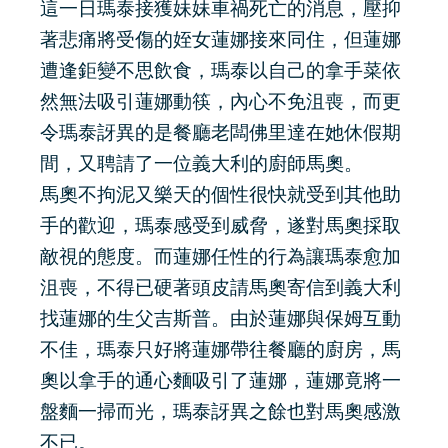
這一日瑪泰接獲妹妹車禍死亡的消息，壓抑
著悲痛將受傷的姪女蓮娜接來同住，但蓮娜
遭逢鉅變不思飲食，瑪泰以自己的拿手菜依
然無法吸引蓮娜動筷，內心不免沮喪，而更
令瑪泰訝異的是餐廳老闆佛里達在她休假期
間，又聘請了一位義大利的廚師馬奧。
馬奧不拘泥又樂天的個性很快就受到其他助
手的歡迎，瑪泰感受到威脅，遂對馬奧採取
敵視的態度。而蓮娜任性的行為讓瑪泰愈加
沮喪，不得已硬著頭皮請馬奧寄信到義大利
找蓮娜的生父吉斯普。由於蓮娜與保姆互動
不佳，瑪泰只好將蓮娜帶往餐廳的廚房，馬
奧以拿手的通心麵吸引了蓮娜，蓮娜竟將一
盤麵一掃而光，瑪泰訝異之餘也對馬奧感激
不已。