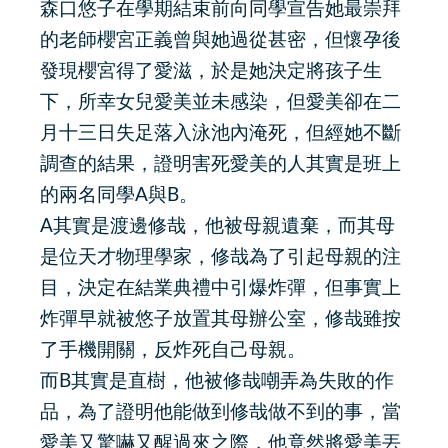
森口悠子在學期結束前向同學宣告她最崇拜
的老師櫻宮正義曾與她過從甚密，但懷孕後
發現櫻宮得了愛滋，於是她決定將孩子生
下，所幸女兒愛美並未感染，但愛美卻在二
月十三日失足落入泳池內淹死，但經她不斷
調查的結果，證明害死愛美的人其實是班上
的兩名同學A與B。
A其實是渡邊修哉，他被母親遺棄，而其母
是位天才物理學家，修哉為了引起母親的注
目，決定在結業典禮中引爆炸彈，但事實上
炸彈早就被悠子放置其母辦公室，修哉雖按
了手機開關，反炸死自己母親。
而B其實是直樹，他被修哉嘲弄為失敗的作
品，為了證明他能做到修哉做不到的事，當
愛美又驚嚇又醒過來之際，他竟然將愛美丟