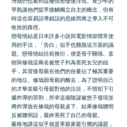
灣我們也看到這種情形慢慢浮現。青少年的
早熟讓他們提早接觸獨立自主的概念，但有
時這也容易誤導錯誤的思維而將之導入不可
收拾的路徑。
戀母情結是日本許多小說與電影情節慣常使
用的手法，「告白」似乎也難脫這方面的議
題。戀母情結往前推衍，便是母子關係。直
樹與修哉這兩名被悠子列為害死女兒的凶
手，其背後母親在他們的份量佔了極其重要
的地位。修哉因母親的離去，為了證明自己
的才華並吸引母親對他的注目，不惜犯下引
爆炸彈的罪刑，所幸這個陰謀被悠子發現並
將炸彈放在修哉的母親桌下。結果修哉聰明
反被聰明誤，最終害死了自己的母親。
嚴格地講這似乎就是單親家庭引燃的議題，