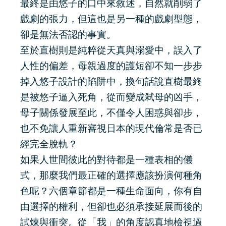
最終是由悠子的口中來敘述，自然就削弱了
戲劇的張力，但這也是另一種的戲劇型態，
卻是無法否認的事實。
至於直樹則是純粹從天真與溺愛中，誤入了
人性的偏差，母親過度的護短卻不知一步步
掉入悠子設計的陷阱中，換句話說直樹最終
是被悠子逼入死角，從而變成弒母的凶手，
母子關係發展至此，不僅令人困惑與卻步，
也不免讓人重新審視日本的現代倫常是否已
經完全脫軌？
如果人世間彼此的對待都是一種表相的儀
式，那麼我們最正確的選擇應該扮演何種角
色呢？六個章節都是一種生命面向，你有自
由選擇的權利，但卻也必須承接延展而後的
試煉與衝突。從「我」的角度認真地檢視過