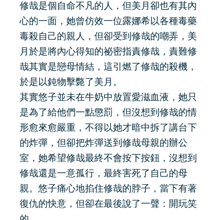
修哉是個自命不凡的人，但美月卻也有其內
心的一面，她曾仿效一位露娜希以各種毒藥
毒殺自己的親人，但卻受到修哉的嘲弄，美
月於是將內心得知的祕密指責修哉，責難修
哉其實是戀母情結，這引燃了修哉的殺機，
於是以鈍物擊斃了美月。
其實悠子並未在牛奶中放置愛滋血液，她只
是為了給他們一點懲罰，但沒想到修哉的情
形愈來愈嚴重，不得以她才暗中拆了講台下
的炸彈，但卻把炸彈送到修哉母親的辦公
室，她希望修哉最終不會按下按鈕，沒想到
修哉還是一意孤行，最終害死了自己的母
親。悠子痛心地掐住修哉的脖子，當下有著
復仇的快意，但卻在最後說了一聲：開玩笑
的。