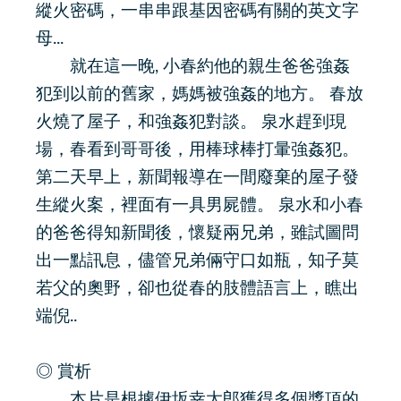
縱火密碼，一串串跟基因密碼有關的英文字
母...
就在這一晚, 小春約他的親生爸爸強姦
犯到以前的舊家，媽媽被強姦的地方。 春放
火燒了屋子，和強姦犯對談。 泉水趕到現
場，春看到哥哥後，用棒球棒打暈強姦犯。
第二天早上，新聞報導在一間廢棄的屋子發
生縱火案，裡面有一具男屍體。 泉水和小春
的爸爸得知新聞後，懷疑兩兄弟，雖試圖問
出一點訊息，儘管兄弟倆守口如瓶，知子莫
若父的奧野，卻也從春的肢體語言上，瞧出
端倪..
◎ 賞析
本片是根據伊坂幸太郎獲得多個獎項的