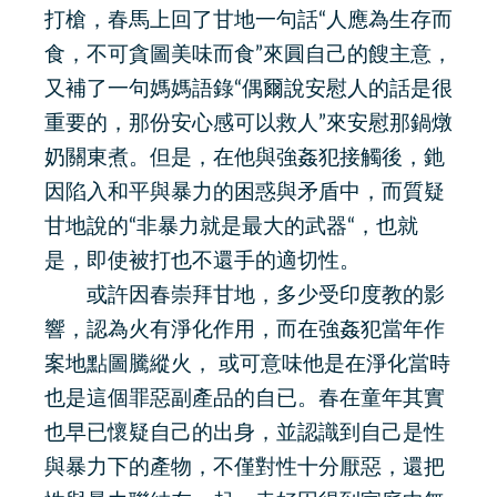
打槍，春馬上回了甘地一句話“人應為生存而
食，不可貪圖美味而食”來圓自己的餿主意，
又補了一句媽媽語錄“偶爾說安慰人的話是很
重要的，那份安心感可以救人”來安慰那鍋燉
奶關東煮。但是，在他與強姦犯接觸後，釶
因陷入和平與暴力的困惑與矛盾中，而質疑
甘地說的“非暴力就是最大的武器“，也就
是，即使被打也不還手的適切性。
或許因春崇拜甘地，多少受印度教的影
響，認為火有淨化作用，而在強姦犯當年作
案地點圖騰縱火， 或可意味他是在淨化當時
也是這個罪惡副產品的自已。春在童年其實
也早已懷疑自己的出身，並認識到自己是性
與暴力下的產物，不僅對性十分厭惡，還把