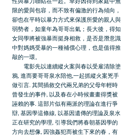
性與暴力聯結在一起。幸好因得到家庭中無
限的愛與包容，而不致有偏激的行為傾向，
卻也在平時以暴力方式來保護所愛的親人與
弱勢者，如童年為哥哥出氣；長大後，得知
女同學將被強暴而挺身相救，是否是潛意識
中對媽媽受暴的一種補償心理，也是值得推
敲的一環。
電影先以連續縱火案與春以受雇清除塗
鴉, 進而要哥哥泉水陪他,一起抓縱火案兇手
做引言. 其間插敘交代兩兄弟的父母年輕時
曾發生的事件, 以及春在小時候畫畫得獎被
誣賴的事. 這部片似有兩派的理論在進行爭
辯, 基因學這條線, 以基因遺傳的理論及泉水
正在研究的學理, 引導我們將春朝基因學的
方向去想像, 因強姦犯而被生下來的春，有