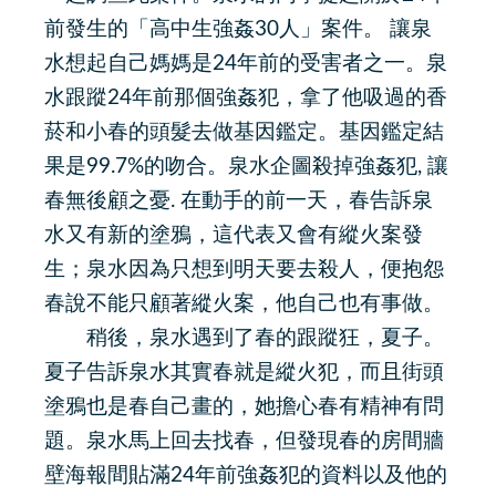
前發生的「高中生強姦30人」案件。 讓泉
水想起自己媽媽是24年前的受害者之一。泉
水跟蹤24年前那個強姦犯，拿了他吸過的香
菸和小春的頭髮去做基因鑑定。基因鑑定結
果是99.7%的吻合。泉水企圖殺掉強姦犯, 讓
春無後顧之憂. 在動手的前一天，春告訴泉
水又有新的塗鴉，這代表又會有縱火案發
生；泉水因為只想到明天要去殺人，便抱怨
春說不能只顧著縱火案，他自己也有事做。
稍後，泉水遇到了春的跟蹤狂，夏子。
夏子告訴泉水其實春就是縱火犯，而且街頭
塗鴉也是春自己畫的，她擔心春有精神有問
題。泉水馬上回去找春，但發現春的房間牆
壁海報間貼滿24年前強姦犯的資料以及他的