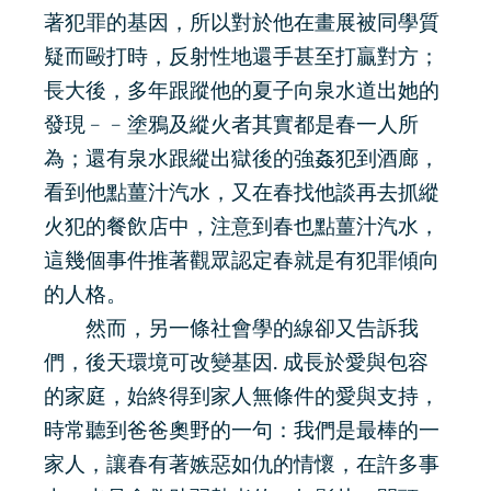
著犯罪的基因，所以對於他在畫展被同學質
疑而毆打時，反射性地還手甚至打贏對方；
長大後，多年跟蹤他的夏子向泉水道出她的
發現﹣﹣塗鴉及縱火者其實都是春一人所
為；還有泉水跟縱出獄後的強姦犯到酒廊，
看到他點薑汁汽水，又在春找他談再去抓縱
火犯的餐飲店中，注意到春也點薑汁汽水，
這幾個事件推著觀眾認定春就是有犯罪傾向
的人格。
然而，另一條社會學的線卻又告訴我
們，後天環境可改變基因. 成長於愛與包容
的家庭，始終得到家人無條件的愛與支持，
時常聽到爸爸奧野的一句：我們是最棒的一
家人，讓春有著嫉惡如仇的情懷，在許多事