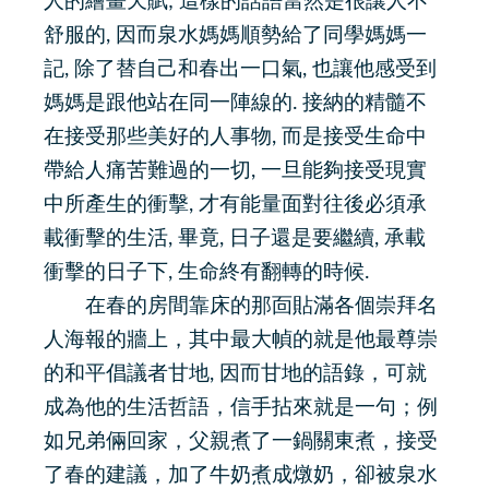
人的繪畫天賦; 這樣的話語當然是很讓人不
舒服的, 因而泉水媽媽順勢給了同學媽媽一
記, 除了替自己和春出一口氣, 也讓他感受到
媽媽是跟他站在同一陣線的. 接納的精髓不
在接受那些美好的人事物, 而是接受生命中
帶給人痛苦難過的一切, 一旦能夠接受現實
中所產生的衝擊, 才有能量面對往後必須承
載衝擊的生活, 畢竟, 日子還是要繼續, 承載
衝擊的日子下, 生命終有翻轉的時候.
在春的房間靠床的那靣貼滿各個崇拜名
人海報的牆上，其中最大幀的就是他最尊崇
的和平倡議者甘地, 因而甘地的語錄，可就
成為他的生活哲語，信手拈來就是一句；例
如兄弟倆回家，父親煮了一鍋關東煮，接受
了春的建議，加了牛奶煮成燉奶，卻被泉水