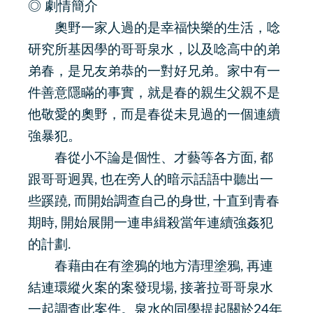
◎ 劇情簡介
奧野一家人過的是幸福快樂的生活，唸
研究所基因學的哥哥泉水，以及唸高中的弟
弟春，是兄友弟恭的一對好兄弟。家中有一
件善意隱瞞的事實，就是春的親生父親不是
他敬愛的奧野，而是春從未見過的一個連續
強暴犯。
春從小不論是個性、才藝等各方面, 都
跟哥哥迥異, 也在旁人的暗示話語中聽出一
些蹊蹺, 而開始調查自己的身世, 十直到青春
期時, 開始展開一連串緝殺當年連續強姦犯
的計劃.
春藉由在有塗鴉的地方清理塗鴉, 再連
結連環縱火案的案發現場, 接著拉哥哥泉水
一起調查此案件。泉水的同學提起關於24年