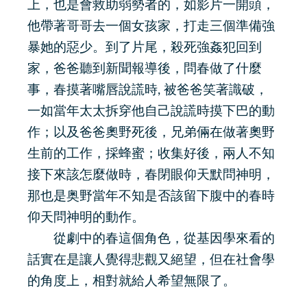
上，也是會救助弱勢者的，如影片一開頭，
他帶著哥哥去一個女孩家，打走三個準備強
暴她的惡少。到了片尾，殺死強姦犯回到
家，爸爸聽到新聞報導後，問春做了什麼
事，春摸著嘴唇說謊時, 被爸爸笑著識破，
一如當年太太拆穿他自己說謊時摸下巴的動
作；以及爸爸奧野死後，兄弟倆在做著奧野
生前的工作，採蜂蜜；收集好後，兩人不知
接下來該怎麼做時，春閉眼仰天默問神明，
那也是奥野當年不知是否該留下腹中的春時
仰天問神明的動作。
從劇中的春這個角色，從基因學來看的
話實在是讓人覺得悲觀又絕望，但在社會學
的角度上，相對就給人希望無限了。