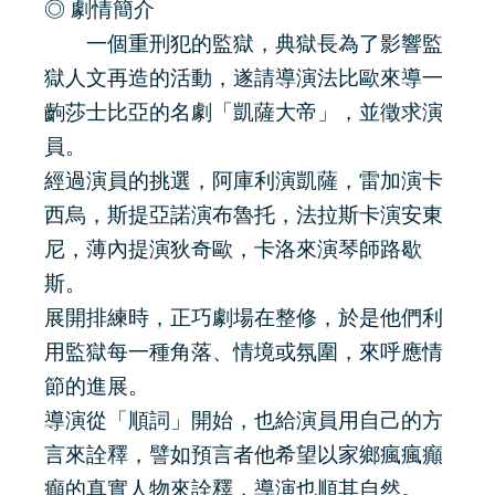
◎ 劇情簡介
一個重刑犯的監獄，典獄長為了影響監
獄人文再造的活動，遂請導演法比歐來導一
齣莎士比亞的名劇「凱薩大帝」，並徵求演
員。
經過演員的挑選，阿庫利演凱薩，雷加演卡
西烏，斯提亞諾演布魯托，法拉斯卡演安東
尼，薄內提演狄奇歐，卡洛來演琴師路歇
斯。
展開排練時，正巧劇場在整修，於是他們利
用監獄每一種角落、情境或氛圍，來呼應情
節的進展。
導演從「順詞」開始，也給演員用自己的方
言來詮釋，譬如預言者他希望以家鄉瘋瘋癲
癲的真實人物來詮釋，導演也順其自然。