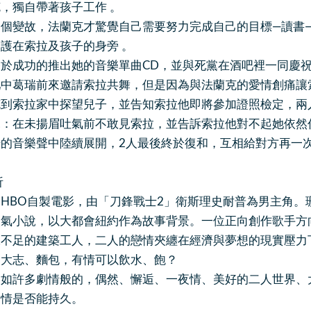
，獨自帶著孩子工作 。
變故，法蘭克才驚覺自己需要努力完成自己的目標—讀書
在索拉及孩子的身旁 。
成功的推出她的音樂單曲CD，並與死黨在酒吧裡一同慶
葛瑞前來邀請索拉共舞，但是因為與法蘭克的愛情創痛讓
索拉家中探望兒子，並告知索拉他即將參加證照檢定，兩人
說：在未揚眉吐氣前不敢見索拉，並告訴索拉他對不起她依然
的音樂聲中陸續展開，2人最後終於復和，互相給對方再一
析
BO自製電影，由「刀鋒戰士2」衛斯理史耐普為男主角。珊
人氣小說，以大都會紐約作為故事背景。一位正向創作歌手方
工不足的建築工人，二人的戀情夾纏在經濟與夢想的現實壓力
志、麵包，有情可以飲水、飽？
許多劇情般的，偶然、懈逅、一夜情、美好的二人世界、大
愛情是否能持久。