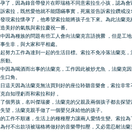
了，因為錄音帶發片在即瑞格不同意索拉生小孩，認為會毀
告訴索拉，既然愛他就不能隱瞞事實，死黨並告訴索拉鑽戒沒
現索拉懷孕了，他希望索拉能將孩子生下來。為此法蘭克終
營造美好的氣氛與索拉慶祝一番。
因為種族的問題有些工人會向法蘭克言語挑釁 ，但是工地
惹事生非，與大家和平相處。
努力工作為達到一起的生活目標。索拉不免冷落法蘭克，法
為所動。
因為喝酒而出事的法蘭克，工作因此被炒尤魚 ，法蘭克因
發生口角。
這天因為法蘭克無法買到好的座位聆聽音樂會，索拉非常不
克自知理虧而和索拉和好 。
個男孩，名叫傑瑞麥，法蘭克的父親及兩個孩子都去探望索
子失望，法蘭克親手做了一個嬰兒床給他的孩子。
工作不順遂，生活上的種種壓力讓兩人愛情生變。索拉為了
因為付不出款項被瑞格將做好的音樂帶扣壓，又必需忍耐法蘭