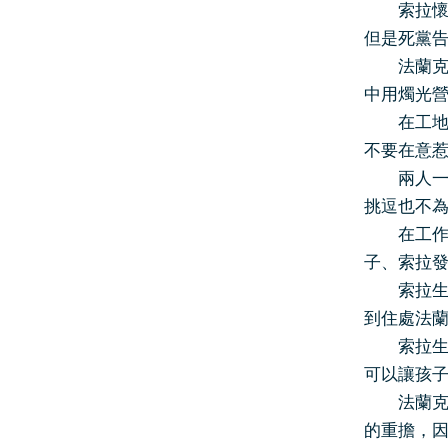
索拉懷孕
但是死黨
法蘭克發
中用燭光
在工地中
不要在意
兩人一起
挑逗也不
在工作中
子、索拉
索拉生日
到住處法蘭
索拉生了
可以讓孩
法蘭克的
的重擔，