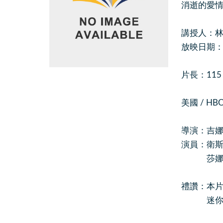
消逝的愛情(Di
講授人：
放映日期：20
片長：115
美國 / H
導演：吉娜.普林
演員：衛斯理.
莎娜.拉譚(S
禮讚：本片
迷你劇或