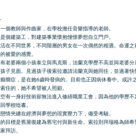
介
個教師與作曲家，在學校擔任音樂指導的老師。
是個建築工，對建築事業懷抱憧憬夢想自立門戶。
在不同世界，不同階層的男女在一次偶然的相遇。命運之神
新的被愛的感覺。
老婆兩個小孩泰立與馬克斯，法蘭克學歷不高並與老婆分居
孩子見面。見過孩子後索拉邀請法蘭克與她同住，並過著快
癇症，是在她6歲時發病的。目前也正因病休養中。或許之
是索住的，她不希望被人照顧。
有一身好技術卻無法進入修繕職業工會，因為他的學歷不足
克回學校唸書。
情夾纏在經濟與夢想的現實壓力下，備受考驗。
目標是舊屋復建為舊宅付與新生命。索拉則拜瑞格為師希望
母家拜訪。