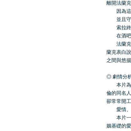
離開法蘭克
因為這個
並且守護
索拉終於
在酒吧中
法蘭克到
蘭克表白
之間與悠揚
◎ 劇情分
本片為H
倫的同名
卻常常開
愛情、大
本片一如
姻基礎的