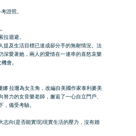
—考證照。
祝。
索拉迴避。
提及生活目標已達成卻分手的無耐情況。法
仍深愛著她，兩人的愛情在一連串的喜怒哀樂
次機會。
娜 拉珊為女主角，改編自美國作家泰利麥美
向努力的女音樂老師，邂逅了一心自立門戶、
下，備受考驗。
志向(是否能實現)現實生活的壓力，沒有婚