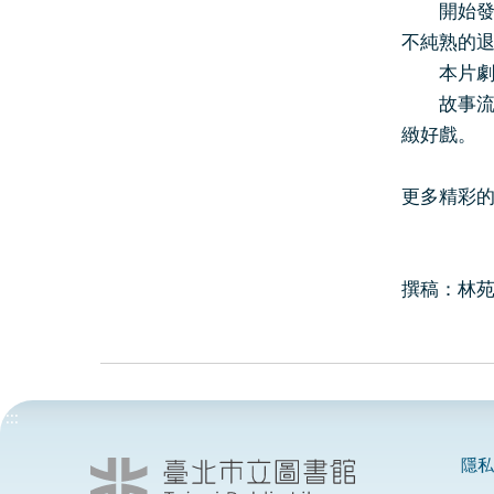
開始發生
不純熟的
本片劇情
故事流暢
緻好戲。
更多精彩
撰稿：林
:::
隱