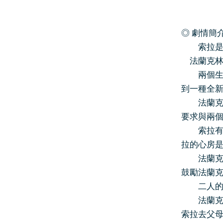
◎ 劇情簡
索拉是一
法蘭克林
兩個生活
到一種全
法蘭克有
要求與兩個
索拉有癲
拉的心房
法蘭克空
鼓勵法蘭
二人的戀
法蘭克的
索拉去父