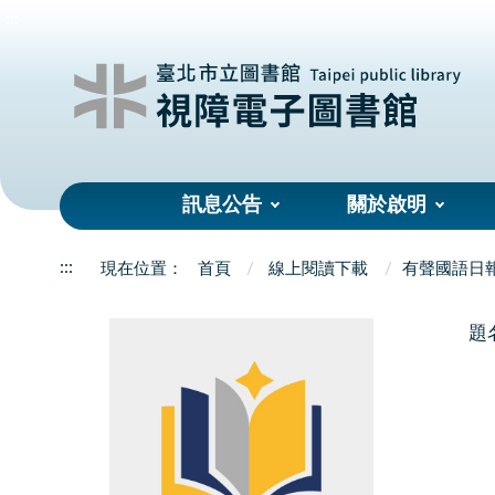
:::
訊息公告
關於啟明
:::
首頁
線上閱讀下載
有聲國語日
題