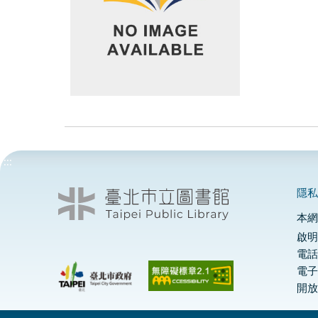
:::
隱
本
啟明
電話
電
開放