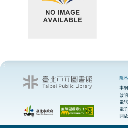
:::
隱
本
啟明
電話
電
開放