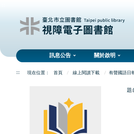
:::
訊息公告
關於啟明
:::
首頁
線上閱讀下載
有聲國語日
題