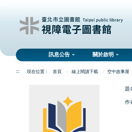
:::
訊息公告
關於啟明
:::
首頁
線上閱讀下載
空中故事屋
題
作