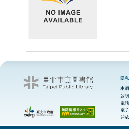
:::
隱
本
啟明
電話
電
開放