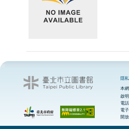
:::
隱
本
啟明
電話
電
開放