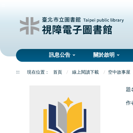
:::
訊息公告
關於啟明
:::
首頁
線上閱讀下載
空中故事屋
題
作