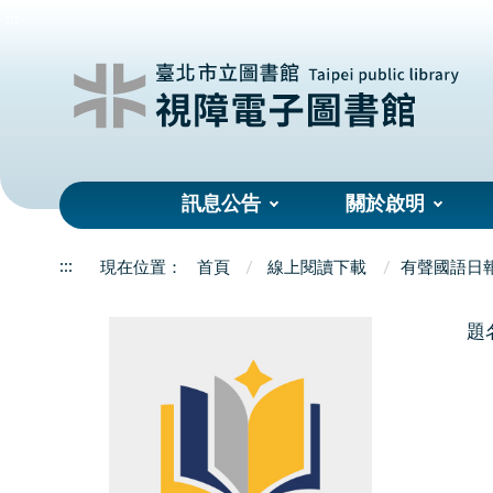
:::
訊息公告
關於啟明
:::
首頁
線上閱讀下載
有聲國語日
題