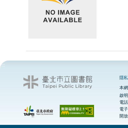
:::
隱
本
啟明
電話
電
開放