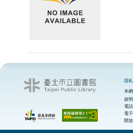
:::
隱
本
啟明
電話
電
開放