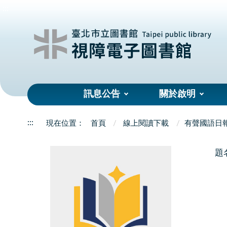
:::
訊息公告
關於啟明
:::
首頁
線上閱讀下載
有聲國語日
題