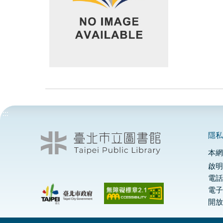
:::
隱
本
啟明
電話
電
開放