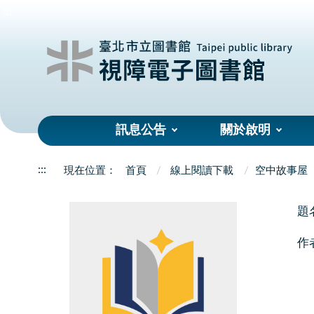
:::
訊息公告
關於啟明
:::
首頁
線上閱讀下載
空中故事屋
題
作