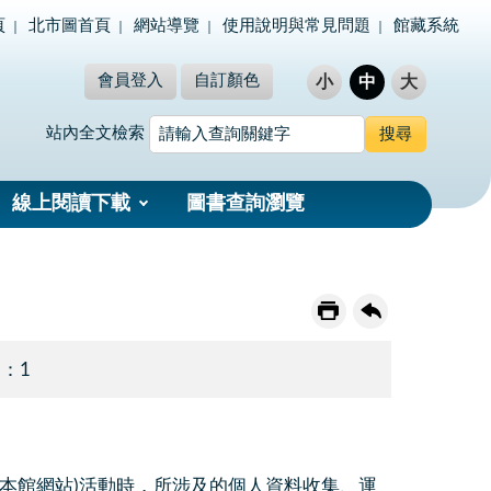
頁
北市圖首頁
網站導覽
使用說明與常見問題
館藏系統
會員登入
自訂顏色
小
中
大
站內全文檢索
線上閱讀下載
圖書查詢瀏覽
 ：1
簡稱為本館網站)活動時，所涉及的個人資料收集、運