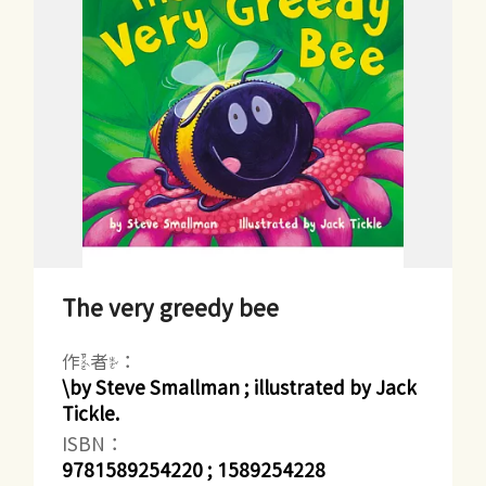
The very greedy bee
作者：
\by Steve Smallman ; illustrated by Jack
Tickle.
ISBN：
9781589254220 ; 1589254228