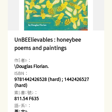
UnBEElievables : honeybee
poems and paintings
作者：
\Douglas Florian.
ISBN：
9781442426528 (hard) ; 1442426527
(hard)
索書號：
811.54 F635
語系：
英文