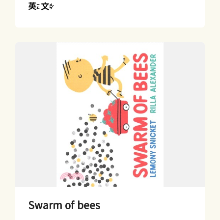
英文
Swarm of bees