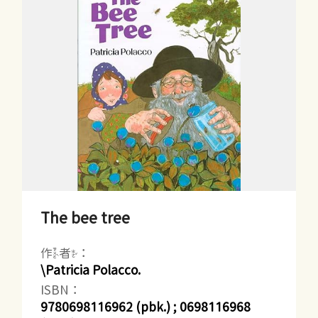
The bee tree
作者：
\Patricia Polacco.
ISBN：
9780698116962 (pbk.) ; 0698116968