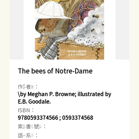
The bees of Notre-Dame
作者：
\by Meghan P. Browne; illustrated by
E.B. Goodale.
ISBN：
9780593374566 ; 0593374568
索書號：
語系：