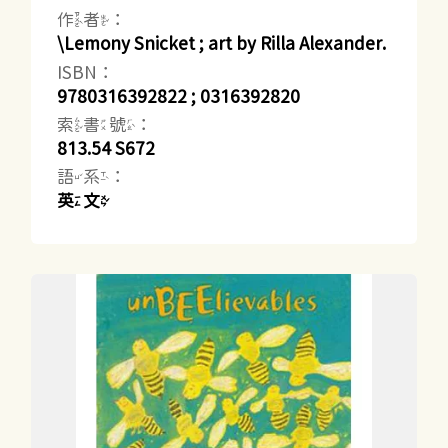
作者：
\Lemony Snicket ; art by Rilla Alexander.
ISBN：
9780316392822 ; 0316392820
索書號：
813.54 S672
語系：
英文