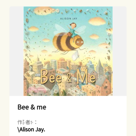
Bee & me
作者：
\Alison Jay.