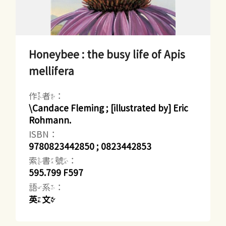
Honeybee : the busy life of Apis
mellifera
作者：
\Candace Fleming ; [illustrated by] Eric
Rohmann.
ISBN：
9780823442850 ; 0823442853
索書號：
595.799 F597
語系：
英文