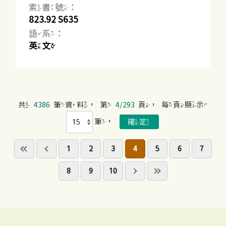
索書號：
823.92 S635
語系：
英文
共
4386
筆資料，第
4/293
頁，每頁顯示
筆，
1
2
3
4
5
6
7
8
9
10