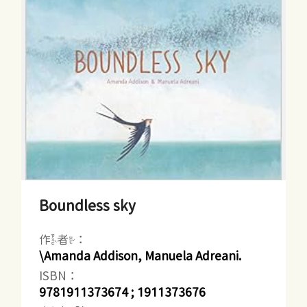
Boundless sky
作者：
\Amanda Addison, Manuela Adreani.
ISBN：
9781911373674 ; 1911373676