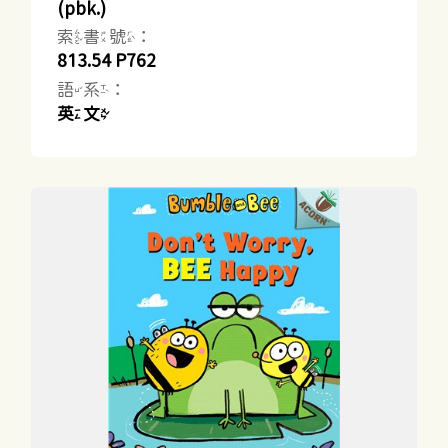
(pbk.)
索書號：
813.54 P762
語系：
英文