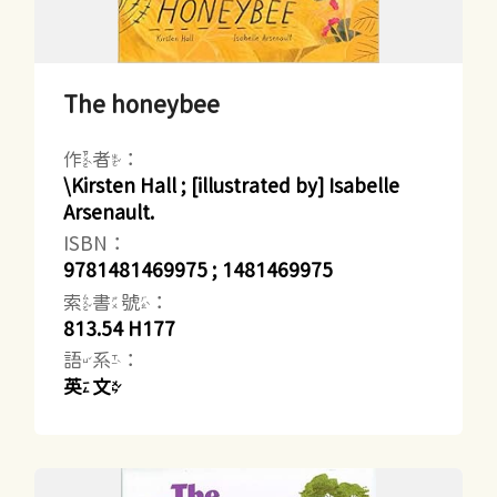
The honeybee
作者：
\Kirsten Hall ; [illustrated by] Isabelle
Arsenault.
ISBN：
9781481469975 ; 1481469975
索書號：
813.54 H177
語系：
英文