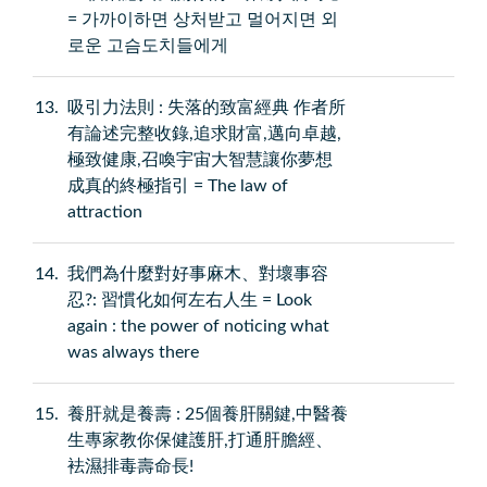
= 가까이하면 상처받고 멀어지면 외
로운 고슴도치들에게
13
吸引力法則 : 失落的致富經典 作者所
有論述完整收錄,追求財富,邁向卓越,
極致健康,召喚宇宙大智慧讓你夢想
成真的終極指引 = The law of
attraction
14
我們為什麼對好事麻木、對壞事容
忍?: 習慣化如何左右人生 = Look
again : the power of noticing what
was always there
15
養肝就是養壽 : 25個養肝關鍵,中醫養
生專家教你保健護肝,打通肝膽經、
袪濕排毒壽命長!