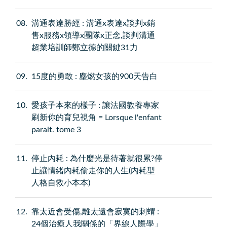
08
溝通表達勝經 : 溝通x表達x談判x銷
售x服務x領導x團隊x正念,談判溝通
超業培訓師鄭立德的關鍵31力
09
15度的勇敢 : 塵燃女孩的900天告白
10
愛孩子本來的樣子 : 讓法國教養專家
刷新你的育兒視角 = Lorsque l'enfant
parait. tome 3
11
停止內耗 : 為什麼光是待著就很累?停
止讓情緒內耗偷走你的人生(內耗型
人格自救小本本)
12
靠太近會受傷,離太遠會寂寞的刺蝟 :
24個治癒人我關係的「界線人際學」