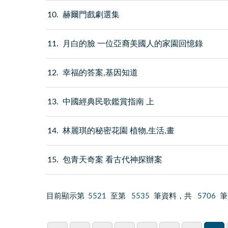
10
赫爾門戲劇選集
11
月白的臉 一位亞裔美國人的家園回憶錄
12
幸福的答案,基因知道
13
中國經典民歌鑑賞指南 上
14
林麗琪的秘密花園 植物,生活,畫
15
包青天奇案 看古代神探辦案
目前顯示第
5521
至第
5535
筆資料，共
5706
筆