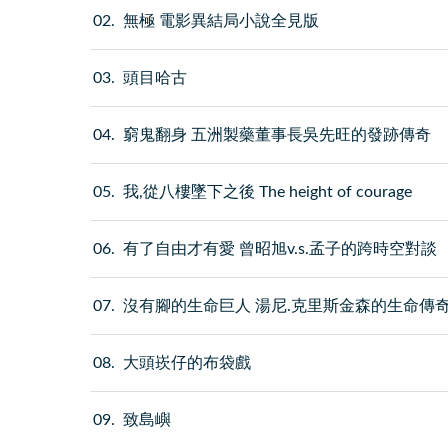
02
無極 電影異結局小說全見版
03
頭目哈古
04
窮鬼翻身 五洲製藥董事長吳先旺的發跡傳奇
05
我,從八樓墜下之後 The height of courage
06
有了自由才有愛 曾昭旭v.s.孟子的跨時空對談
07
沒有腳的生命巨人 湯尼.克里斯金森的生命傳
08
大頭崁仔的布袋戲
09
致島嶼