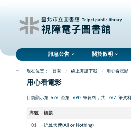
:::
訊息公告
關於啟明
:::
首頁
線上閱讀下載
用心看電影
用心看電影
目前顯示第
676
至第
690
筆資料，共
767
筆資
序號
標題
01
折翼天使(All or Nothing)