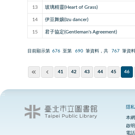
13
玻璃精靈(Heart of Grass)
14
伊豆舞孃(Izu dancer)
15
君子協定(Gentleman's Agreement)
目前顯示第
676
至第
690
筆資料，共
767
筆資
41
42
43
44
45
46
:::
隱
本
啟明
電話