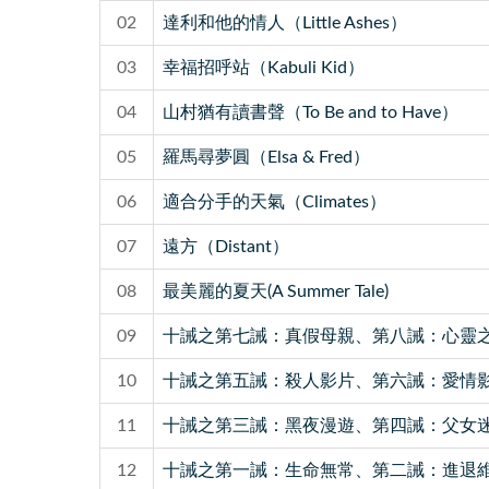
02
達利和他的情人（Little Ashes）
03
幸福招呼站（Kabuli Kid）
04
山村猶有讀書聲（To Be and to Have）
05
羅馬尋夢圓（Elsa & Fred）
06
適合分手的天氣（Climates）
07
遠方（Distant）
08
最美麗的夏天(A Summer Tale)
09
十誡之第七誡：真假母親、第八誡：心靈
10
十誡之第五誡：殺人影片、第六誡：愛情
11
十誡之第三誡：黑夜漫遊、第四誡：父女
12
十誡之第一誡：生命無常、第二誡：進退