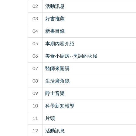
02
活動訊息
03
好書推薦
04
新書目錄
05
本期內容介紹
06
美食小廚房--烹調的火候
07
醫師來開講
08
生活廣角鏡
09
爵士音樂
10
科學新知報導
11
片頭
12
活動訊息