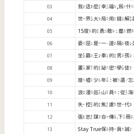
我這麼幸福,為
03
世界大局用錢解讀
04
15度的勇敢 : 塵
05
委屈是一道隔夜
06
坐霸王車的男孩 
07
畫家的祕密學徒
08
廢墟少年 : 被遺忘的高風險
09
浪漫巡山員 : 從
10
失控的焦慮世代
11
張忠謀自傳.下冊
12
Stay True保持真誠
13