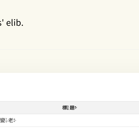
標題
間變老