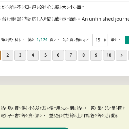
: 你所不知道的心臟大小事
黑熊的人間啟示錄 = An unfinished journe
筆資料，第
1/124
頁，每頁顯示
筆，
2
3
4
5
6
7
8
9
10
網站為提供小朋友使用之網站，蒐集兒童圖
、電子書等資源，並提供線上作答等活動