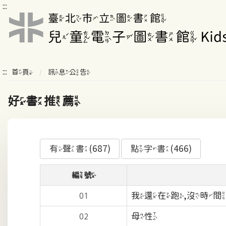
:::
:::
首頁
訊息公告
好書推薦
有聲書(687)
點字書(466)
編號
我還在跑,沒時
01
母性
02