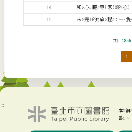
和心臟專家談心 
14
未完的旅程 : 一隻台灣
15
共
1856
1
:::
本
書