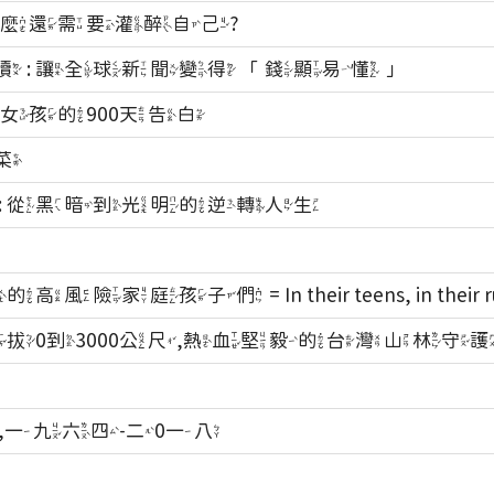
什麼還需要灌醉自己?
 : 讓全球新聞變得「錢顯易懂」
燃女孩的900天告白
菜
: 從黑暗到光明的逆轉人生
家庭孩子們 = In their teens, in their ru
海拔0到3000公尺,熱血堅毅的台灣山林守
,一九六四-二0一八