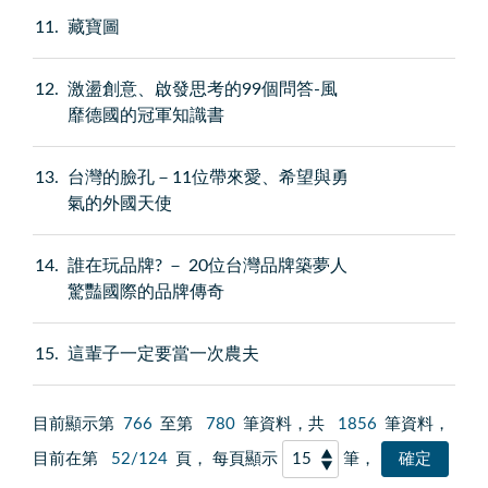
11
藏寶圖
12
激盪創意、啟發思考的99個問答-風
靡德國的冠軍知識書
13
台灣的臉孔－11位帶來愛、希望與勇
氣的外國天使
14
誰在玩品牌? － 20位台灣品牌築夢人
驚豔國際的品牌傳奇
15
這輩子一定要當一次農夫
目前顯示第
766
至第
780
筆資料，共
1856
筆資料，
目前在第
52/124
頁， 每頁顯示
筆，