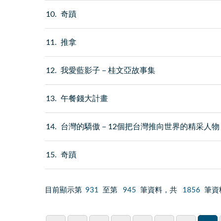
10
奇蹟
11
推拿
12
我愛藍影子－桂文亞故事集
13
午餐錢大計畫
14
台灣的驕傲－12個把台灣推向世界的精采人物
15
奇蹟
目前顯示第
931
至第
945
筆資料，共
1856
筆資