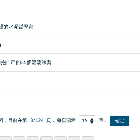
裡的水泥哲學家
南
擁抱自己的55個溫暖練習
料，目前在第
8/124
頁， 每頁顯示
筆，