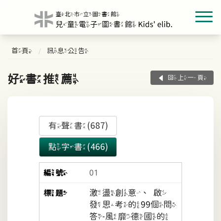
首頁
訊息公告
好書推薦
回上一頁
有聲書(687)
點字書(466)
01
激盪創意、啟
發思考的99個問
答-風靡德國的