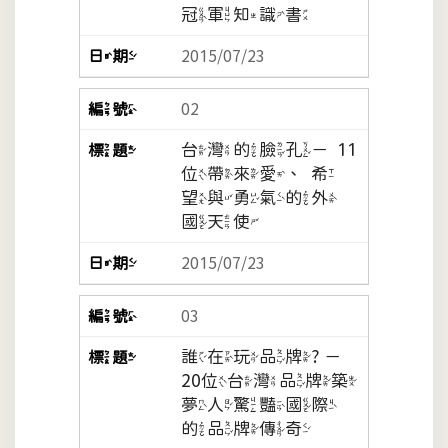
冠軍知識書
2015/07/23
02
台灣的臉孔－11
位帶來愛、希
望與勇氣的外
國天使
2015/07/23
03
誰在玩品牌? －
20位台灣品牌築
夢人驚豔國際
的品牌傳奇