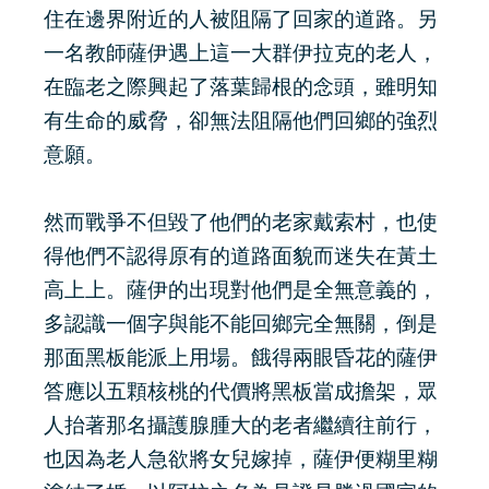
住在邊界附近的人被阻隔了回家的道路。另
一名教師薩伊遇上這一大群伊拉克的老人，
在臨老之際興起了落葉歸根的念頭，雖明知
有生命的威脅，卻無法阻隔他們回鄉的強烈
意願。
然而戰爭不但毀了他們的老家戴索村，也使
得他們不認得原有的道路面貌而迷失在黃土
高上上。薩伊的出現對他們是全無意義的，
多認識一個字與能不能回鄉完全無關，倒是
那面黑板能派上用場。餓得兩眼昏花的薩伊
答應以五顆核桃的代價將黑板當成擔架，眾
人抬著那名攝護腺腫大的老者繼續往前行，
也因為老人急欲將女兒嫁掉，薩伊便糊里糊