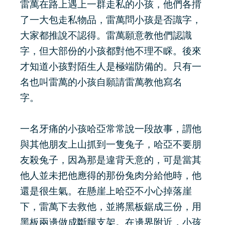
雷萬在路上遇上一群走私的小孩，他們各揹
了一大包走私物品，雷萬問小孩是否識字，
大家都推說不認得。雷萬願意教他們認識
字，但大部份的小孩都對他不理不睬。後來
才知道小孩對陌生人是極端防備的。只有一
名也叫雷萬的小孩自願請雷萬教他寫名
字。
一名牙痛的小孩哈亞常常說一段故事，謂他
與其他朋友上山抓到一隻兔子，哈亞不要朋
友殺兔子，因為那是違背天意的，可是當其
他人並未把他應得的那份兔肉分給他時，他
還是很生氣。在懸崖上哈亞不小心掉落崖
下，雷萬下去救他，並將黑板鋸成三份，用
黑板兩邊做成斷腿支架。在邊界附近，小孩