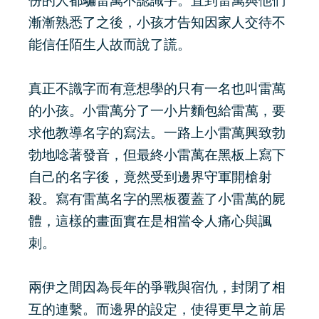
份的人都騙雷萬不認識字。直到雷萬與他們
漸漸熟悉了之後，小孩才告知因家人交待不
能信任陌生人故而說了謊。
真正不識字而有意想學的只有一名也叫雷萬
的小孩。小雷萬分了一小片麵包給雷萬，要
求他教導名字的寫法。一路上小雷萬興致勃
勃地唸著發音，但最終小雷萬在黑板上寫下
自己的名字後，竟然受到邊界守軍開槍射
殺。寫有雷萬名字的黑板覆蓋了小雷萬的屍
體，這樣的畫面實在是相當令人痛心與諷
刺。
兩伊之間因為長年的爭戰與宿仇，封閉了相
互的連繫。而邊界的設定，使得更早之前居