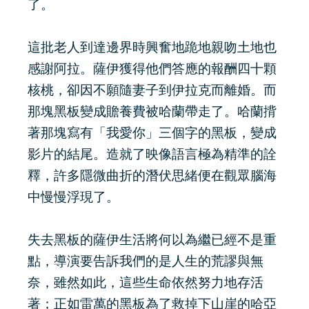
了。
這批老人到達邊界時興奮地跪地親吻土地也
感謝阿拉。薩伊獲得他們答應的報酬四十顆
核桃，卻因不願隨妻子到伊拉克而離婚。而
那塊黑板變成贍養費被哈蘭帶走了。哈蘭揹
著那塊寫有「我愛你」三個字的黑板，變成
影片的結尾。造就了映像語言極為精準的詮
釋，許多隱微曲折的潛伏思緒便在觀眾腦海
中慢慢浮現了。
失去黑板的薩伊生活將何以為繼已經不是重
點，導演要告訴我們的是人生的荒謬與無
奈，雖然如此，這些生命依然努力地存活
著；正如雷萬的黑板為了救掉下山崖的哈亞