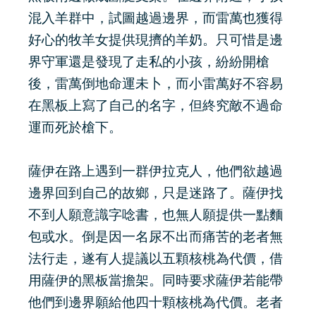
混入羊群中，試圖越過邊界，而雷萬也獲得
好心的牧羊女提供現擠的羊奶。只可惜是邊
界守軍還是發現了走私的小孩，紛紛開槍
後，雷萬倒地命運未卜，而小雷萬好不容易
在黑板上寫了自己的名字，但終究敵不過命
運而死於槍下。
薩伊在路上遇到一群伊拉克人，他們欲越過
邊界回到自己的故鄉，只是迷路了。薩伊找
不到人願意識字唸書，也無人願提供一點麵
包或水。倒是因一名尿不出而痛苦的老者無
法行走，遂有人提議以五顆核桃為代價，借
用薩伊的黑板當擔架。同時要求薩伊若能帶
他們到邊界願給他四十顆核桃為代價。老者