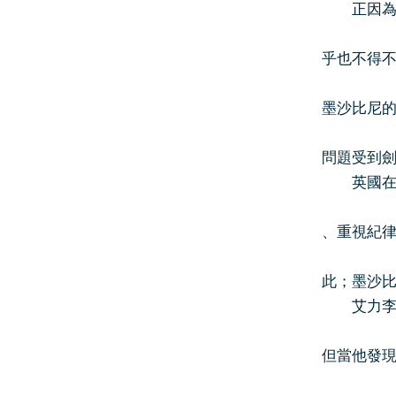
正因為太
乎也不得不
墨沙比尼
問題受到
英國在某
、重視紀
此；墨沙比
艾力李杜
但當他發