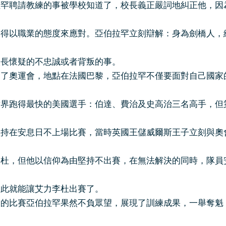
聘請教練的事被學校知道了，校長義正嚴詞地糾正他，因
不得以職業的態度來應對。亞伯拉罕立刻辯解：身為劍橋人，
校長懷疑的不忠誠或者背叛的事。
奧運會，地點在法國巴黎，亞伯拉罕不僅要面對自己國家
世界跑得最快的美國選手：伯達、費治及史高治三名高手，但
堅持在安息日不上場比賽，當時英國王儲威爾斯王子立刻與奧
李杜，但他以信仰為由堅持不出賽，在無法解決的同時，隊員
如此就能讓艾力李杜出賽了。
比賽亞伯拉罕果然不負眾望，展現了訓練成果，一舉奪魁