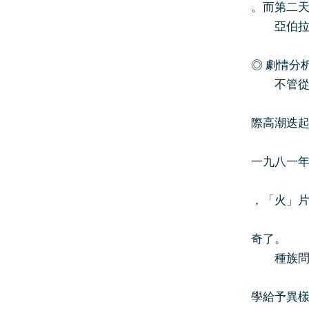
。而第二
亞伯拉罕
◎ 劇情分
不管從那
際高潮迭
一九八一
，「火」
奇了。
種族問題
學給予異