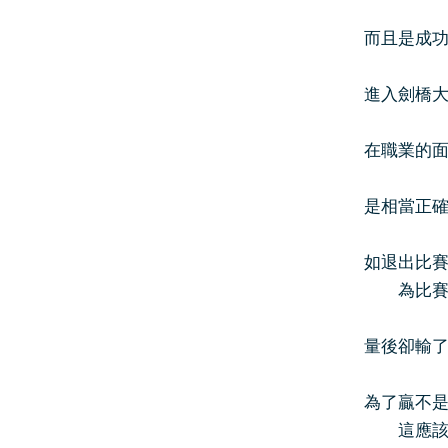
而且是成
進入劍橋
在職業的
是相當正
如退出比
為比賽而
量後卻輸
為了贏不
這應該是