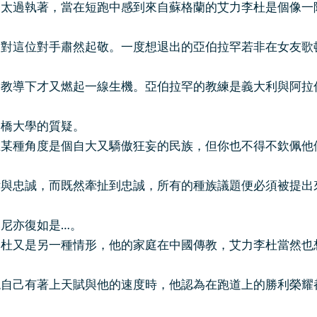
過執著，當在短跑中感到來自蘇格蘭的艾力李杜是個像一
對這位對手肅然起敬。一度想退出的亞伯拉罕若非在女友歌
的教導下才又燃起一線生機。亞伯拉罕的教練是義大利與阿拉
劍橋大學的質疑。
種角度是個自大又驕傲狂妄的民族，但你也不得不欽佩他
律與忠誠，而既然牽扯到忠誠，所有的種族議題便必須被提出
尼亦復如是…。
又是另一種情形，他的家庭在中國傳教，艾力李杜當然也
現自己有著上天賦與他的速度時，他認為在跑道上的勝利榮耀