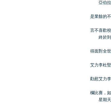
亞伯拉罕
是業餘的
言不喜歡
終於到了
得面對全
艾力李杜
勸慰艾力
欄比賽，
星期天的