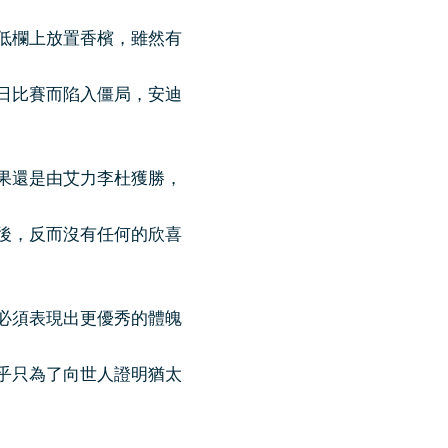
低欄上放置香檳，雖然有
日比賽而陷入僵局，安迪
果還是由艾力李杜獲勝，
後，反而沒有任何的欣喜
必須表現出更優秀的體魄
乎只為了向世人證明猶太