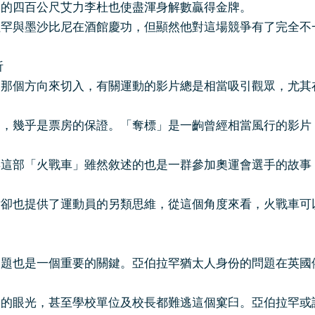
天的四百公尺艾力李杜也使盡渾身解數贏得金牌。
與墨沙比尼在酒館慶功，但顯然他對這場競爭有了完全不
析
個方向來切入，有關運動的影片總是相當吸引觀眾，尤其
起，幾乎是票房的保證。「奪標」是一齣曾經相當風行的影片
年這部「火戰車」雖然敘述的也是一群參加奧運會選手的故事
片卻也提供了運動員的另類思維，從這個角度來看，火戰車可
也是一個重要的關鍵。亞伯拉罕猶太人身份的問題在英國
樣的眼光，甚至學校單位及校長都難逃這個窠臼。亞伯拉罕或