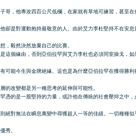
公子哥，他專攻四百公尺低欄，在家就有草地可練習，甚至在
但他卻是對運動抱持最敬意的人。由於艾力李杜堅持不在安息
著想，毅然決然放棄自己的比賽。
這個緣由，否則亞伯拉罕與艾力李杜也必須同室操戈，如
罕有可能今生與金牌絕緣。這也是為什麼亞伯拉罕在獲得勝利
層層的改變都是另一種思考的延伸與可能性。
憑的是一股堅持的力量，或許他在傳統的社會壓抑之中，
否則絕對無法在瞬息萬變中尋獲超人一等的佳績。一切種種似
與優秀。