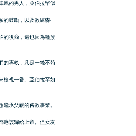
陣風的男人，亞伯拉罕似
頓的鼓勵，以及教練森‧
伯的後裔，這也因為種族
們的專執，凡是一絲不苟
來檢視一番。亞伯拉罕如
想繼承父親的傳教事業。
都應該歸給上帝。但女友