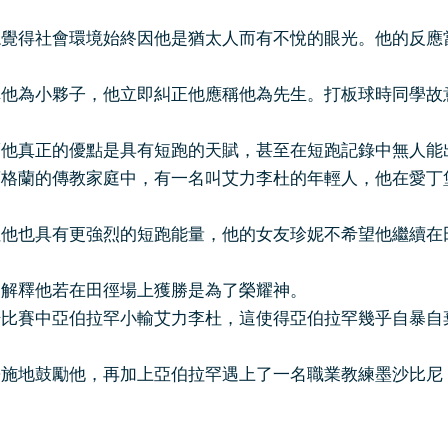
總覺得社會環境始終因他是猶太人而有不悅的眼光。他的反應
稱他為小夥子，他立即糾正他應稱他為先生。打板球時同學故
而他真正的優點是具有短跑的天賦，甚至在短跑記錄中無人能
蘭的傳教家庭中，有一名叫艾力李杜的年輕人，他在愛丁
但他也具有更強烈的短跑能量，他的女友珍妮不希望他繼續在
力解釋他若在田徑場上獲勝是為了榮耀神。
賽中亞伯拉罕小輸艾力李杜，這使得亞伯拉罕幾乎自暴自
兼施地鼓勵他，再加上亞伯拉罕遇上了一名職業教練墨沙比尼