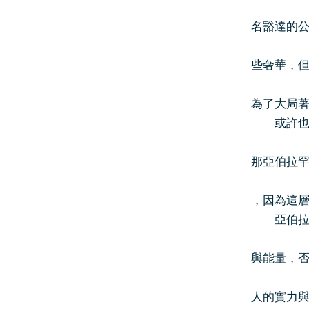
名豁達的
些奢華，
為了大局
或許也是
那亞伯拉
，因為這
亞伯拉罕
與能量，
人的實力