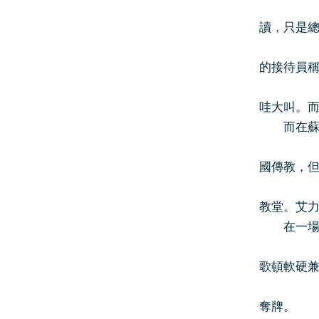
讀，只是
的接待員
哇大叫。
而在蘇格
國傳教，
教堂。艾
在一場比
歌頓軟硬
奪牌。