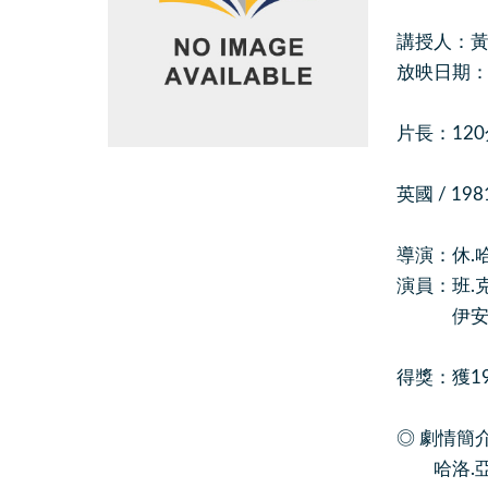
講授人：
放映日期：201
片長：12
英國 / 19
導演：休.哈德
演員：班.克羅
伊安.查理森(
得獎：獲1
◎ 劇情簡
哈洛.亞