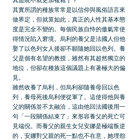
其血統不就更加複雜了？
其實所謂的種族常常是以信仰與風俗語言來
做界定，但就算如此，真正的人性其基本態
度是完全不變的。每個民族自恃的傲氣常使
得情況陷入窘境。烏利的養父是法國人但他
娶了以色列女人後卻不願隨她回以色列。養
父是個有名望的教授，雖然有其超然獨立的
地位，但卻在種族這個議題上有著極大的偏
見。
雖然收養了烏利，但烏利卻隨養母回以色
列，養母死後烏利便從軍了。這使得他與養
父的關係並不太融洽，這由他回法國後用一
句「一段關係結束了」來形容養父的死亡可
見端倪。而養父的親生女兒安娜是極端叛逆
的，安娜對父親的死一點也不在意，她埋怨