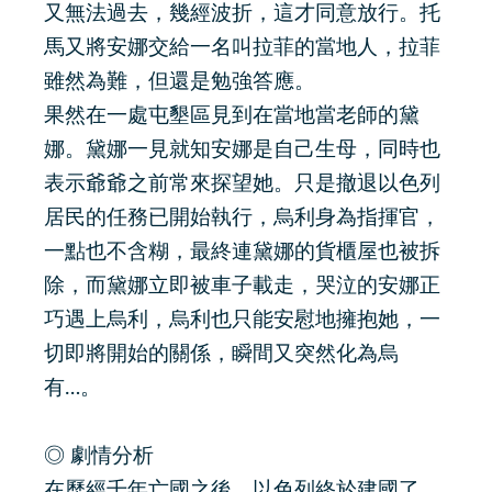
又無法過去，幾經波折，這才同意放行。托
馬又將安娜交給一名叫拉菲的當地人，拉菲
雖然為難，但還是勉強答應。
果然在一處屯墾區見到在當地當老師的黛
娜。黛娜一見就知安娜是自己生母，同時也
表示爺爺之前常來探望她。只是撤退以色列
居民的任務已開始執行，烏利身為指揮官，
一點也不含糊，最終連黛娜的貨櫃屋也被拆
除，而黛娜立即被車子載走，哭泣的安娜正
巧遇上烏利，烏利也只能安慰地擁抱她，一
切即將開始的關係，瞬間又突然化為烏
有…。
◎ 劇情分析
在歷經千年亡國之後，以色列終於建國了，