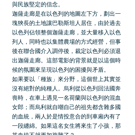
與民族堅定的信念。
迦薩走廊是在以色列的地圖左下方，劃出一
塊狹長的土地讓巴勒斯坦人居住，由於過去
以色列佔領整個迦薩走廊，並大量移入以色
列人，同時也以集體農場的方式經營，但事
後在聯合國介入調停後，裁定以色列必須退
出迦薩走廊。這部電影的背景就是以這個時
候的氛圍來呈現以色列的困擾與矛盾。
如果要以「種族」來分野，這個世上其實並
沒有絕對的純種人。烏利從以色列回法國奔
喪時，在車上遇見一名荷蘭與以色列的混血
女郎；而烏利就自嘲自己的祖先都含雜多國
的血統，兩人於是情投意合的到車廂內有了
一段纏綿。如果這名女生將來生了小孩，那