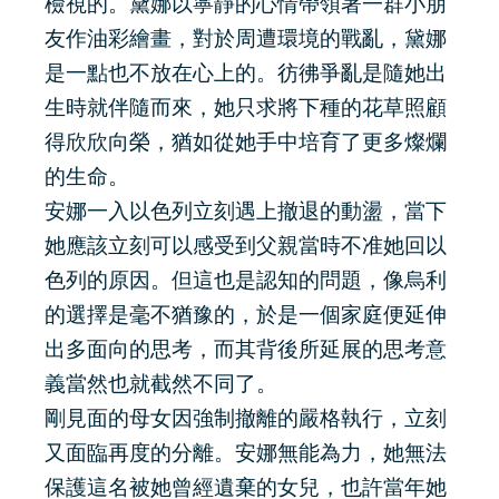
檢視的。黛娜以寧靜的心情帶領著一群小朋
友作油彩繪畫，對於周遭環境的戰亂，黛娜
是一點也不放在心上的。彷彿爭亂是隨她出
生時就伴隨而來，她只求將下種的花草照顧
得欣欣向榮，猶如從她手中培育了更多燦爛
的生命。
安娜一入以色列立刻遇上撤退的動盪，當下
她應該立刻可以感受到父親當時不准她回以
色列的原因。但這也是認知的問題，像烏利
的選擇是毫不猶豫的，於是一個家庭便延伸
出多面向的思考，而其背後所延展的思考意
義當然也就截然不同了。
剛見面的母女因強制撤離的嚴格執行，立刻
又面臨再度的分離。安娜無能為力，她無法
保護這名被她曾經遺棄的女兒，也許當年她