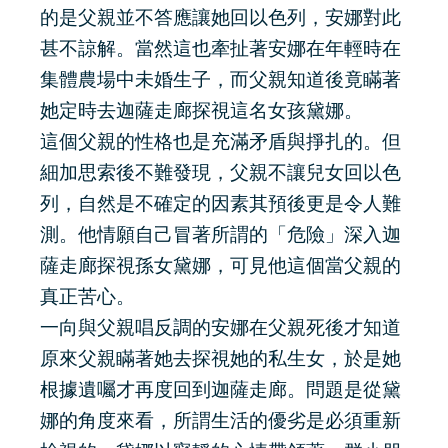
的是父親並不答應讓她回以色列，安娜對此
甚不諒解。當然這也牽扯著安娜在年輕時在
集體農場中未婚生子，而父親知道後竟瞞著
她定時去迦薩走廊探視這名女孩黛娜。
這個父親的性格也是充滿矛盾與掙扎的。但
細加思索後不難發現，父親不讓兒女回以色
列，自然是不確定的因素其預後更是令人難
測。他情願自己冒著所謂的「危險」深入迦
薩走廊探視孫女黛娜，可見他這個當父親的
真正苦心。
一向與父親唱反調的安娜在父親死後才知道
原來父親瞞著她去探視她的私生女，於是她
根據遺囑才再度回到迦薩走廊。問題是從黛
娜的角度來看，所謂生活的優劣是必須重新