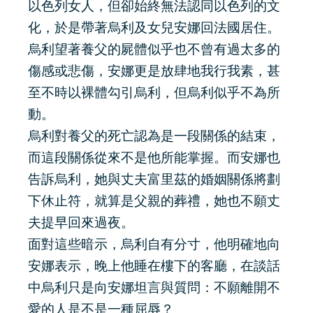
以色列女人，但卻始終無法認同以色列的文
化，於是帶著烏利及女兒安娜回法國居住。
烏利望著養父的屍體似乎也不曾有過太多的
傷感或悲傷，安娜更是放肆地我行我素，甚
至不時以裸體勾引烏利，但烏利似乎不為所
動。
烏利對養父的死亡認為是一段關係的結束，
而這段關係從來不是他所能掌握。而安娜也
告訴烏利，她與丈夫富里茲的婚姻關係將劃
下休止符，就算是父親的葬禮，她也不願丈
夫提早回來過夜。
面對這些暗示，烏利自有分寸，他明確地向
安娜表示，晚上他睡在樓下的客廳，在談話
中烏利只是向安娜坦言與質問：不願離開不
愛的人是不是一種屈辱？