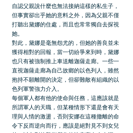
自認父親說什麼也無法接納這樣的私生子，
但事實卻出乎她的意料之外，因為父親不僅
打聽出黛娜的住處，而且也常常獨自去探視
她。
對此，黛娜是毫無怨尤的，但她的善良並未
獲得相對的回報，當一切紛爭來到時，黛娜
也只有被強制推上車送離迦薩走廊。一些一
直視迦薩走廊為自己故鄉的以色列人，雖然
抱持不願離開的決定，但卻難敵有組織的以
色列軍警強力介入。
每個軍人都有他的使命與任務，這應該就是
所謂軍人的天職，但某種情形下還是會有天
理與人情的激盪，否則安娜在這種撤離的命
令下反而逆向而行，應該是絕對見不到女兒