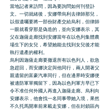
當地記者來訪問，因為要詢問如何刊登訃
文。一切就緒後，安娜帶烏利去律師那兒，
以假遺囑要將一部份財產交給烏利，但律師
一眼就看穿那是偽造的，並向安娜表示，其
父在迦薩走廊找到安娜當年在以色列集體農
場生下的女兒，希望她能去找到女兒後才能
執行遺產的權利。
烏利因迦薩走廊要撤退所有以色列人，欲急
急趕回，而安娜決定與他同行，兩人開著父
親遺留的富豪汽車同行，但在邊界時安娜便
被邊防軍單獨留下，因為以色列軍方早已下
令不准任何外國人再進入迦薩走廊。烏利向
安娜表示，他會找一名同事帶她入境，果然
不久托馬開車前來載走安娜，但在封鎖區內