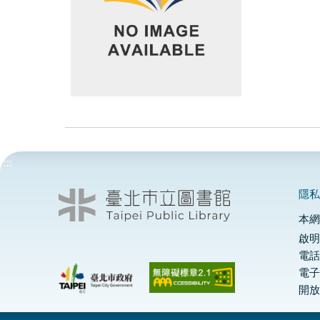
:::
隱
本
啟明
電話
電
開放