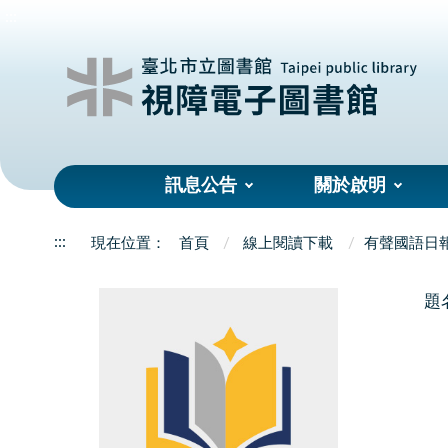
:::
訊息公告
關於啟明
:::
首頁
線上閱讀下載
有聲國語日
題