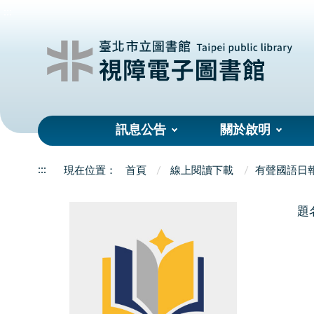
:::
訊息公告
關於啟明
:::
首頁
線上閱讀下載
有聲國語日
題