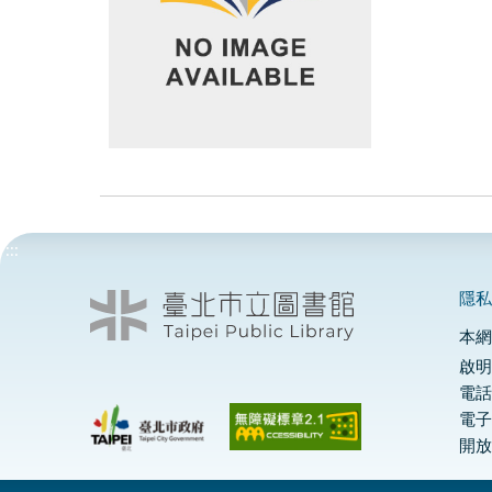
:::
隱
本
啟明
電話
電
開放