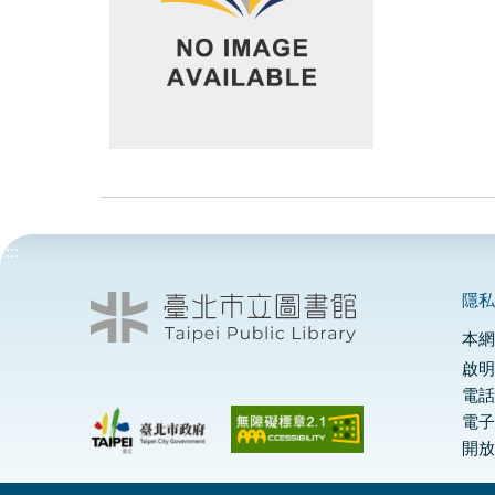
:::
隱
本
啟明
電話
電
開放