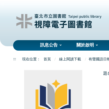
:::
訊息公告
關於啟明
:::
首頁
線上閱讀下載
有聲國語日
題