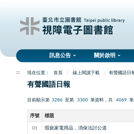
:::
訊息公告
關於啟明
:::
首頁
線上閱讀下載
有聲國語日
有聲國語日報
目前顯示第
3286
至第
3300
筆資料，共
4069
筆
序號
標題
01
瑕疵家電用品，消保法討公道