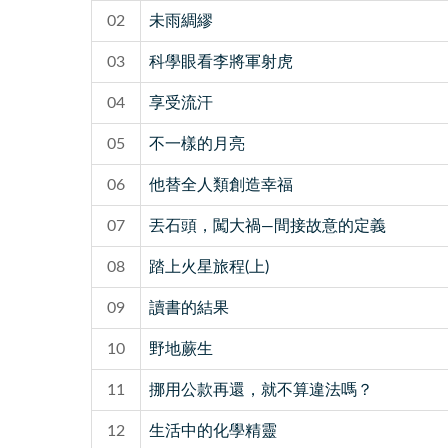
02
未雨綢繆
03
科學眼看李將軍射虎
04
享受流汗
05
不一樣的月亮
06
他替全人類創造幸福
07
丟石頭，闖大禍—間接故意的定義
08
踏上火星旅程(上)
09
讀書的結果
10
野地蕨生
11
挪用公款再還，就不算違法嗎？
12
生活中的化學精靈