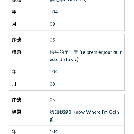
104
08
05
餘生的第一天 (Le premier jour du r
este de ta vie)
104
08
06
我知我路(I Know Where I’m Goin
g)
104