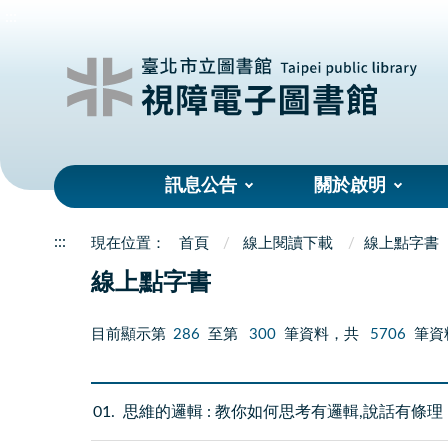
:::
訊息公告
關於啟明
:::
首頁
線上閱讀下載
線上點字書
線上點字書
目前顯示第
286
至第
300
筆資料，共
5706
筆資
01
思維的邏輯 : 教你如何思考有邏輯,說話有條理 = Dev