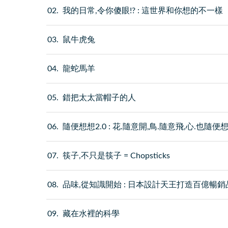
02
我的日常,令你傻眼!? : 這世界和你想的不一樣
03
鼠牛虎兔
04
龍蛇馬羊
05
錯把太太當帽子的人
06
隨便想想2.0 : 花.隨意開,鳥.隨意飛,心.也隨便
07
筷子,不只是筷子 = Chopsticks
08
品味,從知識開始 : 日本設計天王打造百億暢
09
藏在水裡的科學