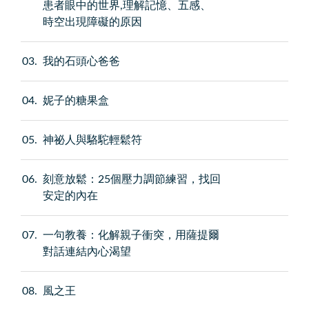
患者眼中的世界,理解記憶、五感、
時空出現障礙的原因
03
我的石頭心爸爸
04
妮子的糖果盒
05
神祕人與駱駝輕鬆符
06
刻意放鬆：25個壓力調節練習，找回
安定的內在
07
一句教養：化解親子衝突，用薩提爾
對話連結內心渴望
08
風之王