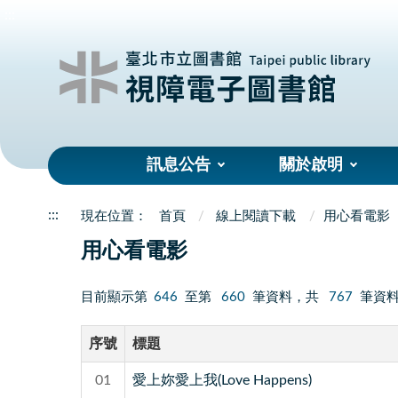
:::
訊息公告
關於啟明
:::
首頁
線上閱讀下載
用心看電影
用心看電影
目前顯示第
646
至第
660
筆資料，共
767
筆資
序號
標題
01
愛上妳愛上我(Love Happens)