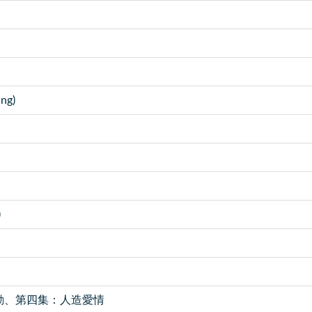
ng)
)
臥底行動、第四集：人造愛情