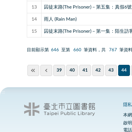
13
囚徒末路(The Prisoner)－第五集：真
14
雨人 (Rain Man)
15
囚徒末路(The Prisoner)－第一集：
目前顯示第
646
至第
660
筆資料，共
767
筆資
39
40
41
42
43
44
:::
隱
本
啟明
電話