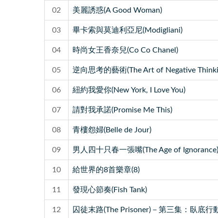
02
美麗誘惑(A Good Woman)
03
畢卡索與莫迪利亞尼(Modigliani)
04
時尚女王香奈兒(Co Co Chanel)
05
逆向思考的藝術(The Art of Negative Thinki
06
紐約我愛你(New York, I Love You)
07
請對我承諾(Promise Me This)
08
青樓怨婦(Belle de Jour)
09
男人四十只春一張嘴(The Age of Ignorance
10
給世界的8首樂章(8)
11
發現心節奏(Fish Tank)
12
囚徒末路(The Prisoner)－第三集：