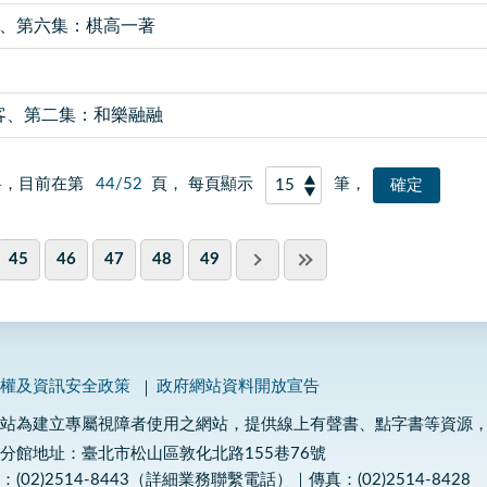
假6號、第六集：棋高一著
陌生訪客、第二集：和樂融融
料，目前在第
44/52
頁， 每頁顯示
筆，
45
46
47
48
49
私權及資訊安全政策
政府網站資料開放宣告
網站為建立專屬視障者使用之網站，提供線上有聲書、點字書等資源
分館地址：臺北市松山區敦化北路155巷76號
：(02)2514-8443（詳細業務聯繫電話）｜傳真：(02)2514-8428